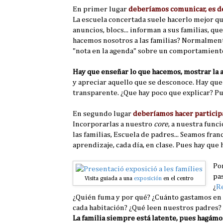
En primer lugar
deberíamos comunicar, es de
La escuela concertada suele hacerlo mejor qu
anuncios, blocs... informan a sus familias, 
hacemos nosotros a las familias? Normalmente
"nota en la agenda" sobre un comportamiento
Hay que enseñar lo que hacemos, mostrar la a
y apreciar aquello que se desconoce. Hay qu
transparente. ¿Que hay poco que explicar? P
En segundo lugar
deberíamos hacer participar
Incorporarlas a nuestro
core
, a nuestra func
las familias, Escuela de padres... Seamos fra
aprendizaje, cada día, en clase. Pues hay que 
Po
pa
Visita guiada a una
exposición
en el centro
¿
R
¿Quién fuma y por qué? ¿Cuánto gastamos en m
cada habitación? ¿Qué leen nuestros padres? 
La familia siempre está latente, pues hagámos