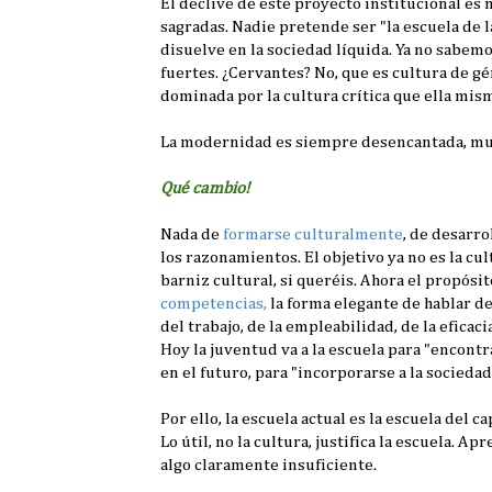
El declive de este proyecto institucional es
sagradas. Nadie pretende ser "la escuela de la
disuelve en la sociedad líquida. Ya no sabemo
fuertes. ¿Cervantes? No, que es cultura de gé
dominada por la cultura crítica que ella mis
La modernidad es siempre desencantada, mul
Qué cambio!
Nada de
formarse culturalmente
, de desarro
los razonamientos. El objetivo ya no es la cult
barniz cultural, si queréis. Ahora el propósi
competencias,
la forma elegante de hablar 
del trabajo, de la empleabilidad, de la eficacia
Hoy la juventud va a la escuela para "encontr
en el futuro, para "incorporarse a la sociedad
Por ello, la escuela actual es la escuela del c
Lo útil, no la cultura, justifica la escuela. Ap
algo claramente insuficiente.