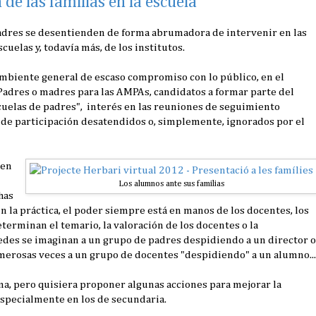
 de las familias en la escuela
 madres se desentienden de forma abrumadora de intervenir en las
cuelas y, todavía más, de los institutos.
 ambiente general de escaso compromiso con lo público, en el
adres o madres para las AMPAs, candidatos a formar parte del
escuelas de padres", interés en las reuniones de seguimiento
os de participación desatendidos o, simplemente, ignorados por el
nen
Los alumnos ante sus familias
has
En la práctica, el poder siempre está en manos de los docentes, los
terminan el temario, la valoración de los docentes o la
tedes se imaginan a un grupo de padres despidiendo a un director o
umerosas veces a un grupo de docentes "despidiendo" a un alumno...
a, pero quisiera proponer algunas acciones para mejorar la
 especialmente en los de secundaria.