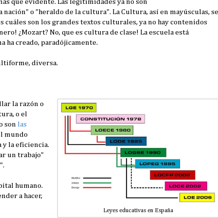
 más que evidente. Las legitimidades ya no son
 nación" o "heraldo de la cultura". La Cultura, así en mayúsculas, s
s cuáles son los grandes textos culturales, ya no hay contenidos
nero! ¿Mozart? No, que es cultura de clase! La escuela está
ma ha creado, paradójicamente.
tiforme, diversa.
llar la razón o
ura, o el
to son
las
del mundo
 y la eficiencia.
ar un trabajo"
".
apital humano.
render a hacer,
Leyes educativas en España