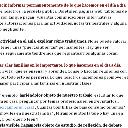
cir, informar permanentemente de lo que hacemos en el día a día.
e nosotros, la escuela pública. Boletines, páginas web, tablones de
que son las que pagan! ¿Cuantas comunicaciones informativas
 autorizaciones para las actividades, notas trimestrales y alguna
 negligente...
ctividad en el aula, explicar cómo trabajamos
. No se puede valorar
e tener unas "puertas abiertas" permanentes. Hay que ser
ues seguramente tendremos que replantearnos algunas cosas...
 a las familias en lo importante, lo que hacemos en el día a día
.
ión vital, que es enseñar y aprender. Consejo Escolar, reuniones con
ncos: todo esto es periferia. Lo que nosotros hacemos es promover el
hacer participar a las familias en nuestras clases!
r ejemplo,
haciéndolos objeto de nuestro trabajo
: estudiar lo que
sa en casa, preguntar por temas profesionales, entrevistarlos...
eciclamos en casa
? ¿Cuántas bombillas de bajo consumo tenemos?
óviles en nuestra familia? ¿Miramos juntos la tele o hay una en
¿O por qué no leen?!
la visible, hagámosla objeto de estudio, de reflexión, de debate
.