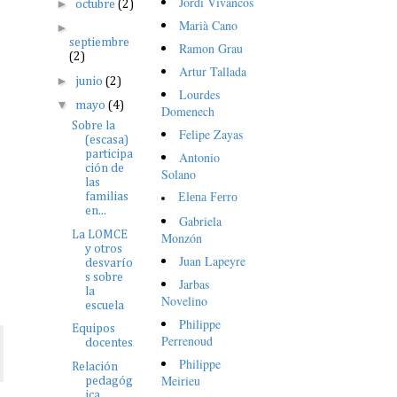
Jordi Vivancos
►
octubre
(2)
Marià Cano
►
septiembre
Ramon Grau
(2)
Artur Tallada
►
junio
(2)
Lourdes
▼
mayo
(4)
Domenech
Sobre la
Felipe Zayas
(escasa)
participa
Antonio
ción de
Solano
las
Elena Ferro
familias
en...
Gabriela
La LOMCE
Monzón
y otros
Juan Lapeyre
desvarío
s sobre
Jarbas
la
Novelino
escuela
Philippe
Equipos
Perrenoud
docentes
Philippe
Relación
Meirieu
pedagóg
ica