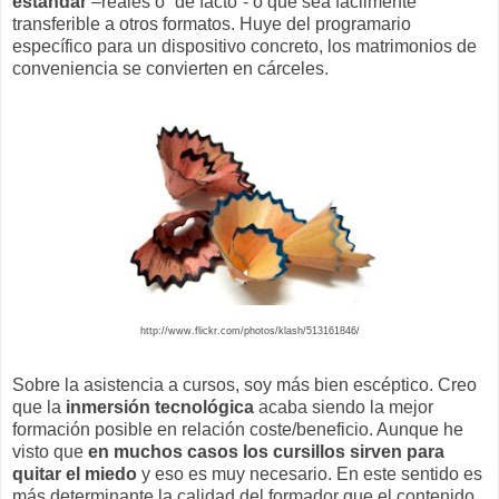
estándar
–reales o “de facto”- o que sea fácilmente
transferible a otros formatos. Huye del programario
específico para un dispositivo concreto, los matrimonios de
conveniencia se convierten en cárceles.
http://www.flickr.com/photos/klash/513161846/
Sobre la asistencia a cursos, soy más bien escéptico. Creo
que la
inmersión tecnológica
acaba siendo la mejor
formación posible en relación coste/beneficio. Aunque he
visto que
en muchos casos los cursillos sirven para
quitar el miedo
y eso es muy necesario. En este sentido es
más determinante la calidad del formador que el contenido