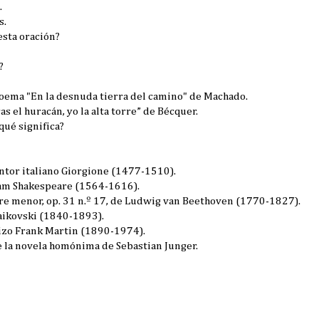
.
s.
esta oración?
?
oema "En la desnuda tierra del camino" de Machado.
s el huracán, yo la alta torre” de Bécquer.
qué significa?
intor italiano Giorgione (1477-1510).
iam Shakespeare (1564-1616).
 re menor, op. 31 n.º 17, de Ludwig van Beethoven (1770-1827).
aikovski (1840-1893).
uizo Frank Martin (1890-1974).
e la novela homónima de Sebastian Junger.