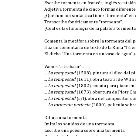
Escribe tormenta en francés, inglés y catalán
Adjetiva tormenta de cinco formas diferente
¿Qué función sintáctica tiene "tormenta" en 
Transcribe fonéticamente "tormenta".
¿Cual es la etimología de la palabra tormenta
Comenta la metáfora sobre la tormenta del p
Haz un comentario de texto de la Rima “Tú era
El dicho "Una tormenta en un vaso de agua" ¿
Vamos "a trabajar"...
...
La tempestad
(1508), pintura al óleo del p
...
La tempestad
(1611), obra teatral de Will
...
La tempestad
(1802), sonata para piano en
...
La tempestad
(1873), obertura de Piotr Ch
...
La tempestad
(s/f), obra del compositor s
...
La tormenta perfecta
(2000), película sobr
Dibuja una tormenta.
Imita los sonidos de una tormenta.
Escribe una poesía sobre una tormenta.