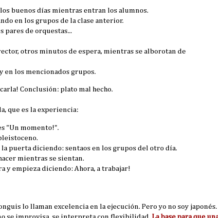
a los buenos días mientras entran los alumnos.
do en los grupos de la clase anterior.
s pares de orquestas...
ector, otros minutos de espera, mientras se alborotan de
oy en los mencionados grupos.
carla! Conclusión: plato mal hecho.
la, que es la experiencia:
iles "Un momento!".
 pleistoceno.
la puerta diciendo: sentaos en los grupos del otro día.
 hacer mientras se sientan.
ra y empieza diciendo: Ahora, a trabajar!
longuis lo llaman excelencia en la ejecución. Pero yo no soy japonés.
o se improvisa, se interpreta con flexibilidad.
La base para que un