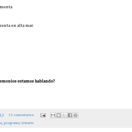
rmenta
enta en alta mar.
demonios estamos hablando?
013
13 comentarios:
ía
,
programa
,
temario