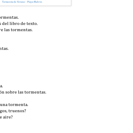
Tormenta de Verano - Playa Malvín
tormentas.
 del libro de texto.
re las tormentas.
ntas.
a.
n sobre las tormentas.
, una tormenta.
agos, truenos?
e aire?