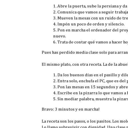
1. Abre la puerta, sube la persiana y d
2. Comunica que vamos a seguir trabajan
3. Mueven la mesas con un ruido de tre
4. Impón un poco de orden y silencio.
5. Pon en marcha el ordenador del proy
nuevo.
6. Trata de contar qué vamos a hacer h
Pues has perdido media clase solo para arran
El mismo plato, con otra receta. La de la abue
1. Da los buenos días en el pasillo y d
2. Entra solo, enchufa el PC, que es del
3. Pon las mesas en 15 segundos y abre 
4. Escribe en la pizarra lo que vamos a
5. Sin mediar palabra, muestra la pizar
Bravo: 3 minutos y en marcha!
La receta son los pasos, o los pasitos. Los mo
Lo llamo sobrevivir con dignidad. Una clase n