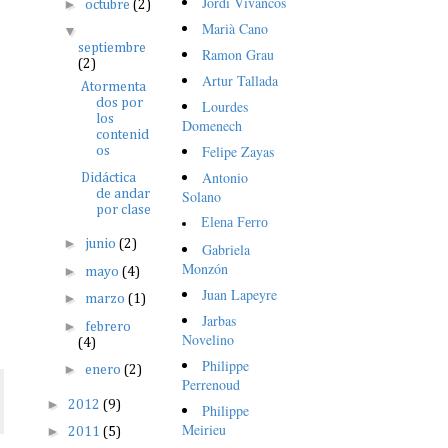
Jordi Vivancos
►
octubre
(2)
Marià Cano
▼
septiembre
Ramon Grau
(2)
Artur Tallada
Atormenta
dos por
Lourdes
los
Domenech
contenid
Felipe Zayas
os
Antonio
Didáctica
de andar
Solano
por clase
Elena Ferro
►
junio
(2)
Gabriela
Monzón
►
mayo
(4)
Juan Lapeyre
►
marzo
(1)
Jarbas
►
febrero
Novelino
(4)
Philippe
►
enero
(2)
Perrenoud
►
2012
(9)
Philippe
Meirieu
►
2011
(5)