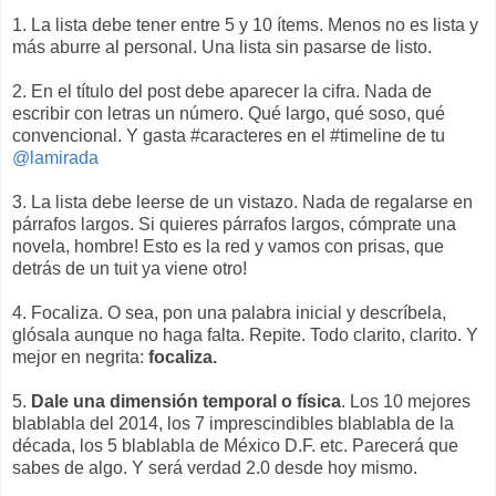
1. La lista debe tener entre 5 y 10 ítems. Menos no es lista y
más aburre al personal. Una lista sin pasarse de listo.
2. En el título del post debe aparecer la cifra. Nada de
escribir con letras un número. Qué largo, qué soso, qué
convencional. Y gasta #caracteres en el #timeline de tu
@lamirada
3. La lista debe leerse de un vistazo. Nada de regalarse en
párrafos largos. Si quieres párrafos largos, cómprate una
novela, hombre! Esto es la red y vamos con prisas, que
detrás de un tuit
ya viene otro!
4. Focaliza. O sea, pon una palabra inicial y descríbela,
glósala aunque no haga falta. Repite. Todo clarito, clarito. Y
mejor en negrita:
focaliza.
5.
Dale una dimensión temporal o física
. Los 10 mejores
blablabla del 2014, los 7 imprescindibles blablabla de la
década, los 5 blablabla de México D.F. etc. Parecerá que
sabes de algo. Y será verdad 2.0 desde hoy mismo.