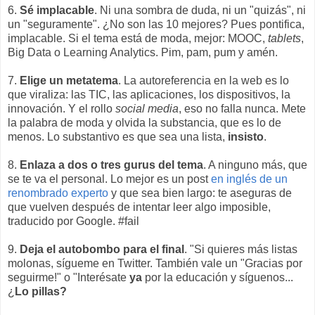
6.
Sé implacable
. Ni una sombra de duda, ni un "quizás", ni
un "seguramente". ¿No son las 10 mejores? Pues pontifica,
implacable. Si el tema está de moda, mejor: MOOC,
tablets
,
Big Data o Learning Analytics. Pim, pam, pum y amén.
7.
Elige un metatema
. La autoreferencia en la web es lo
que viraliza: las TIC, las aplicaciones, los dispositivos, la
innovación. Y el rollo
social media
, eso no falla nunca. Mete
la palabra de moda y olvida la substancia, que es lo de
menos. Lo substantivo es que sea una lista,
insisto
.
8.
Enlaza a dos o tres gurus del tema
. A ninguno más, que
se te va el personal. Lo mejor es un post
en inglés de un
renombrado experto
y que sea bien largo: te aseguras de
que vuelven después de intentar leer algo imposible,
traducido por Google. #fail
9.
Deja el autobombo para el final
. "Si quieres más listas
molonas, sígueme en Twitter. También vale un "Gracias por
seguirme!" o "Interésate
ya
por la educación y síguenos...
¿
Lo pillas?