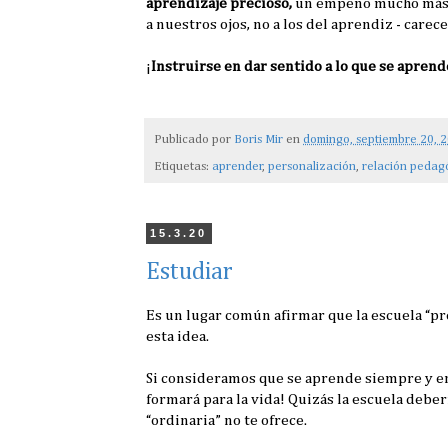
aprendizaje precioso,
un empeño mucho más v
a nuestros ojos, no a los del aprendiz - carece
¡
Instruirse en dar sentido a lo que se aprend
Publicado por
Boris Mir
en
domingo, septiembre 20, 
Etiquetas:
aprender
,
personalización
,
relación pedag
15.3.20
Estudiar
Es un lugar común afirmar que la escuela “pre
esta idea.
Si consideramos que se aprende siempre y en t
formará para la vida! Quizás la escuela debe
“ordinaria” no te ofrece.