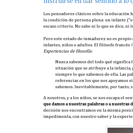
Instruirse en dar sentido a lo
Los pensadores clásicos sobre la educación h
la condición de persona plena: un infante ("e
escaso criterio. No sabe ni lo que se dice, ni l
Pero este estado de inmadurez no es propio 
infantes, niños o adultos. El filósofo francés
Experiencias de filosofía
:
Nunca sabemos del todo qué significa 
situación que se atribuye a la infancia
siempre lo que sabemos de ella. Las pal
referencias en los que nos apoyamos s
sabemos. Inevitablemente, por tanto, s
A nosotros, y a los niños, se nos escapa el 
que damos a nuestras palabras o a nuestras d
decisión nos encontramos en la misma posic
impedimenta, con nuestro saber y la experie