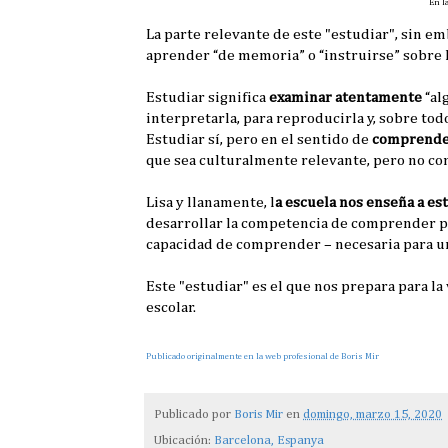
En l
La parte relevante de este "estudiar", sin em
aprender “de memoria” o “instruirse” sobre hi
Estudiar significa
examinar atentamente
“alg
interpretarla, para reproducirla y, sobre tod
Estudiar sí, pero en el sentido de
comprende
que sea culturalmente relevante, pero no co
Lisa y llanamente, l
a escuela nos enseña a est
desarrollar la competencia de comprender pr
capacidad de comprender – necesaria para una
Este "estudiar" es el que nos prepara para la
escolar.
Publicado originalmente en la web profesional de Boris Mir
Publicado por
Boris Mir
en
domingo, marzo 15, 2020
Ubicación:
Barcelona, Espanya