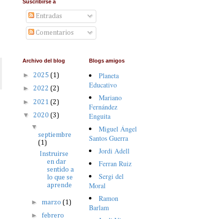
Suscribirse a
Entradas
Comentarios
Archivo del blog
Blogs amigos
►
Planeta
2025
(1)
Educativo
►
2022
(2)
Mariano
►
2021
(2)
Fernández
▼
Enguita
2020
(3)
▼
Miguel Ángel
septiembre
Santos Guerra
(1)
Jordi Adell
Instruirse
en dar
Ferran Ruiz
sentido a
Sergi del
lo que se
Moral
aprende
Ramon
►
marzo
(1)
Barlam
►
febrero