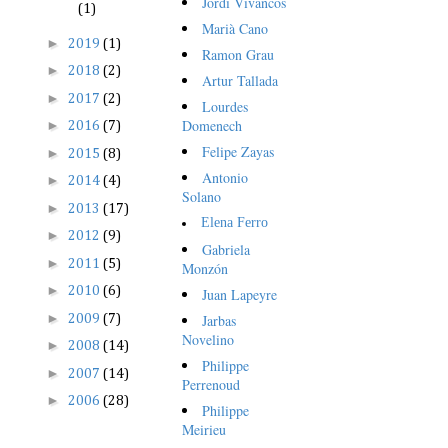
Jordi Vivancos
(1)
Marià Cano
►
2019
(1)
Ramon Grau
►
2018
(2)
Artur Tallada
►
2017
(2)
Lourdes
Domenech
►
2016
(7)
Felipe Zayas
►
2015
(8)
Antonio
►
2014
(4)
Solano
►
2013
(17)
Elena Ferro
►
2012
(9)
Gabriela
►
2011
(5)
Monzón
►
2010
(6)
Juan Lapeyre
►
Jarbas
2009
(7)
Novelino
►
2008
(14)
Philippe
►
2007
(14)
Perrenoud
►
2006
(28)
Philippe
Meirieu