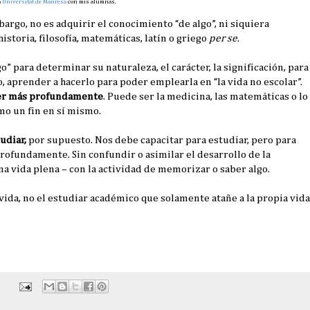
a
Universitat de Manresa
con mis alumnas.
bargo, no es adquirir el conocimiento “de algo”, ni siquiera
storia, filosofía, matemáticas, latín o griego
per se
.
o” para determinar su naturaleza, el carácter, la significación, para
o, aprender a hacerlo para poder emplearla en “la vida no escolar”.
r más profundamente
. Puede ser la medicina, las matemáticas o lo
mo un fin en sí mismo.
udiar,
por supuesto. Nos debe capacitar para estudiar, pero para
ofundamente. Sin confundir o asimilar el desarrollo de la
 vida plena – con la actividad de memorizar o saber algo.
 vida, no el estudiar académico que solamente atañe a la propia vida