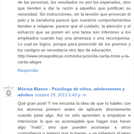
de las personas, los resultados no son los esperados, sino
que tienden a dar la razón a aquellos que justifican su
necesidad. Sin instrucciones, sin la tensión que provocan el
palo y la zanahoria parece que nuestros comportamientos
tienden a relajarse, parece que el cuidado, la atención y el
esfuerzo que se ponen en una tarea son inferiores a los
empleados cuando hay una amenaza o una recompensa.
Lo cual es lógico, porque para prescindir de los premios y
los castigos se necesitaría otro tipo de educación.
http://www.otraspoliticas.com/educacion/la-carita-triste-y-la-
carita-alegre
Responder
Mónica Blasco - Psicóloga de niños, adolescentes y
adultos
octubre 29, 2013 5:43 p. m.
Qué gran post! Y me encanta la idea de que lo hables con
los alumnos primero antes de aplicarlo directamente
cuando pase algo. Así no sólo aprenden a empatizar e
interiorizar lo que es aconsejable que hagan tras hacer
algo "malo", sino que pueden aconsejar a otros
compañeros o amigos que lo hagan, y ya sabemos el peso