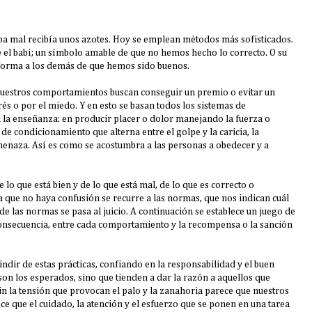
ba mal recibía unos azotes. Hoy se emplean métodos más sofisticados.
e el babi; un símbolo amable de que no hemos hecho lo correcto. O su
informa a los demás de que hemos sido buenos.
 nuestros comportamientos buscan conseguir un premio o evitar un
erés o por el miedo. Y en esto se basan todos los sistemas de
 la enseñanza: en producir placer o dolor manejando la fuerza o
 condicionamiento que alterna entre el golpe y la caricia, la
amenaza. Así es como se acostumbra a las personas a obedecer y a
 lo que está bien y de lo que está mal, de lo que es correcto o
ra que no haya confusión se recurre a las normas, que nos indican cuál
de las normas se pasa al juicio. A continuación se establece un juego de
consecuencia, entre cada comportamiento y la recompensa o la sanción
dir de estas prácticas, confiando en la responsabilidad y el buen
 son los esperados, sino que tienden a dar la razón a aquellos que
 sin la tensión que provocan el palo y la zanahoria parece que nuestros
e que el cuidado, la atención y el esfuerzo que se ponen en una tarea