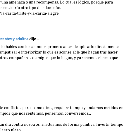
y una amenaza o una recompensa. Lo cual es lógico, porque para
 necesitaría otro tipo de educación.
-carita-triste-y-la-carita-alegre
centes y adultos
dijo...
e lo hables con los alumnos primero antes de aplicarlo directamente
mpatizar e interiorizar lo que es aconsejable que hagan tras hacer
 otros compañeros o amigos que lo hagan, y ya sabemos el peso que
n de conflictos pero, como dices, requiere tiempo y andamos metidos en
impide que nos sentemos, pensemos, conversemos...
un día contra nosotros, si actuamos de forma punitiva. Invertir tiempo
 largo plazo.