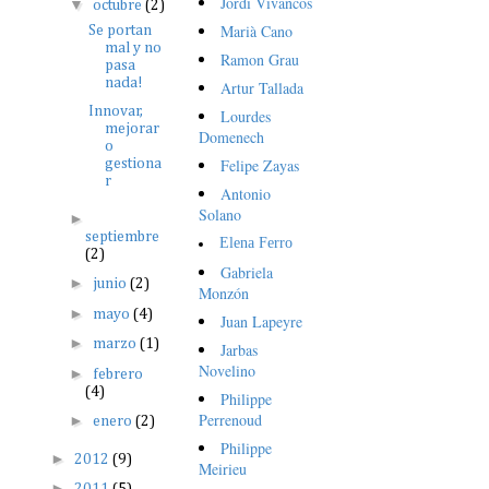
Jordi Vivancos
▼
octubre
(2)
Marià Cano
Se portan
mal y no
Ramon Grau
pasa
nada!
Artur Tallada
Innovar,
Lourdes
mejorar
Domenech
o
Felipe Zayas
gestiona
r
Antonio
Solano
►
septiembre
Elena Ferro
(2)
Gabriela
►
junio
(2)
Monzón
►
mayo
(4)
Juan Lapeyre
►
marzo
(1)
Jarbas
Novelino
►
febrero
(4)
Philippe
Perrenoud
►
enero
(2)
Philippe
►
2012
(9)
Meirieu
►