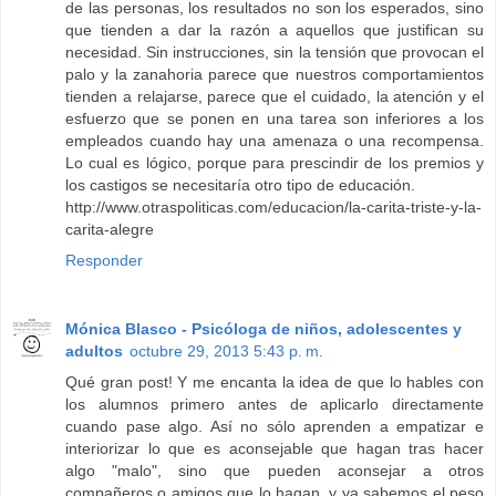
de las personas, los resultados no son los esperados, sino
que tienden a dar la razón a aquellos que justifican su
necesidad. Sin instrucciones, sin la tensión que provocan el
palo y la zanahoria parece que nuestros comportamientos
tienden a relajarse, parece que el cuidado, la atención y el
esfuerzo que se ponen en una tarea son inferiores a los
empleados cuando hay una amenaza o una recompensa.
Lo cual es lógico, porque para prescindir de los premios y
los castigos se necesitaría otro tipo de educación.
http://www.otraspoliticas.com/educacion/la-carita-triste-y-la-
carita-alegre
Responder
Mónica Blasco - Psicóloga de niños, adolescentes y
adultos
octubre 29, 2013 5:43 p. m.
Qué gran post! Y me encanta la idea de que lo hables con
los alumnos primero antes de aplicarlo directamente
cuando pase algo. Así no sólo aprenden a empatizar e
interiorizar lo que es aconsejable que hagan tras hacer
algo "malo", sino que pueden aconsejar a otros
compañeros o amigos que lo hagan, y ya sabemos el peso