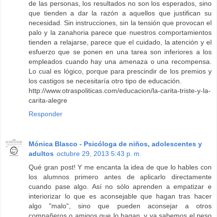
de las personas, los resultados no son los esperados, sino
que tienden a dar la razón a aquellos que justifican su
necesidad. Sin instrucciones, sin la tensión que provocan el
palo y la zanahoria parece que nuestros comportamientos
tienden a relajarse, parece que el cuidado, la atención y el
esfuerzo que se ponen en una tarea son inferiores a los
empleados cuando hay una amenaza o una recompensa.
Lo cual es lógico, porque para prescindir de los premios y
los castigos se necesitaría otro tipo de educación.
http://www.otraspoliticas.com/educacion/la-carita-triste-y-la-
carita-alegre
Responder
Mónica Blasco - Psicóloga de niños, adolescentes y
adultos
octubre 29, 2013 5:43 p. m.
Qué gran post! Y me encanta la idea de que lo hables con
los alumnos primero antes de aplicarlo directamente
cuando pase algo. Así no sólo aprenden a empatizar e
interiorizar lo que es aconsejable que hagan tras hacer
algo "malo", sino que pueden aconsejar a otros
compañeros o amigos que lo hagan, y ya sabemos el peso