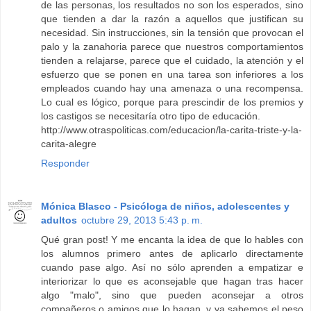
de las personas, los resultados no son los esperados, sino
que tienden a dar la razón a aquellos que justifican su
necesidad. Sin instrucciones, sin la tensión que provocan el
palo y la zanahoria parece que nuestros comportamientos
tienden a relajarse, parece que el cuidado, la atención y el
esfuerzo que se ponen en una tarea son inferiores a los
empleados cuando hay una amenaza o una recompensa.
Lo cual es lógico, porque para prescindir de los premios y
los castigos se necesitaría otro tipo de educación.
http://www.otraspoliticas.com/educacion/la-carita-triste-y-la-
carita-alegre
Responder
Mónica Blasco - Psicóloga de niños, adolescentes y
adultos
octubre 29, 2013 5:43 p. m.
Qué gran post! Y me encanta la idea de que lo hables con
los alumnos primero antes de aplicarlo directamente
cuando pase algo. Así no sólo aprenden a empatizar e
interiorizar lo que es aconsejable que hagan tras hacer
algo "malo", sino que pueden aconsejar a otros
compañeros o amigos que lo hagan, y ya sabemos el peso