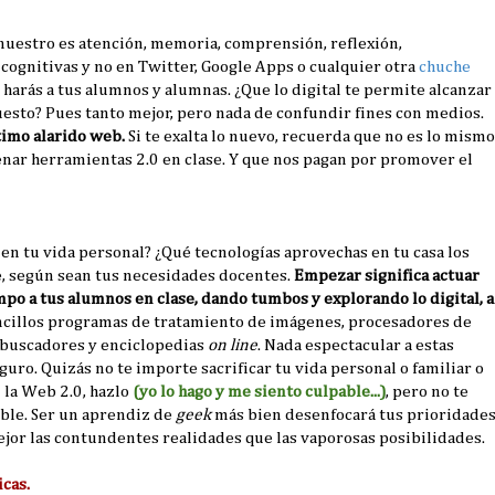
o nuestro es atención, memoria, comprensión, reflexión,
 cognitivas y no en Twitter, Google Apps o cualquier otra
chuche
r harás a tus alumnos y alumnas. ¿Que lo digital te permite alcanzar
uesto? Pues tanto mejor, pero nada de confundir fines con medios.
timo alarido web.
Si te exalta lo nuevo, recuerda que no es lo mismo
nar herramientas 2.0 en clase. Y que nos pagan por promover el
en tu vida personal? ¿Qué tecnologías aprovechas en tu casa los
, según sean tus necesidades docentes.
Empezar significa actuar
mpo a tus alumnos en clase, dando tumbos y explorando lo digital, a
encillos programas de tratamiento de imágenes, procesadores de
o buscadores y enciclopedias
on line
. Nada espectacular a estas
eguro. Quizás no te importe sacrificar tu vida personal o familiar o
n la Web 2.0, hazlo
(yo lo hago y me siento culpable...)
, pero no te
ble. Ser un aprendiz de
geek
más bien desenfocará tus prioridade
or las contundentes realidades que las vaporosas posibilidades.
cas.