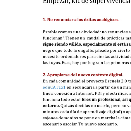
Empezar, kit de supervivencia 
1. No renunciar a los éxitos analógicos.
Establezcamos una obviedad: no renuncies a tod
funcionan”. Tienes un caudal de prácticas mag
sigue siendo válido, especialmente si está sa
negro que todo lo engulle, jaleado por cierto
necesito ordenadores para ciertas actividad
las tuyas. Esas, hoy por hoy, son las primeras
2. Apropiarse del nuevo contexto digital.
En cada comunidad el proyecto Escuela 2.0 t
eduCAT1x1
en secundaria a partir de un min
línea, conexión a Internet, PDI y electrifica
funciona todo esto!
Eres un profesional, así 
entorno.
Quizás decidas no usarlo, pero no va
minutos cada día de aprendizaje digital) o 
cojones
demonios se pone en marcha la cámara 
escenario escolar. Tu nuevo escenario.