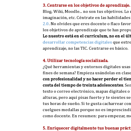
3. Centrarse en los objetivos de aprendizaje.
Blog, Wiki, Moodle... no son tus objetivos. L
imaginación, etc. Céntrate en las habilidades
2.0
. No olvides que eres docente o flaco favo
los objetivos de aprendizaje que te has prop
Lo nuestro está en el currículum, no en el úl
desarrollar competencias digitales
que estre
aprendizaje, no las TIC. Centrarse es básico.
4. Utilizar tecnología socializada.
¿Qué herramientas y entornos digitales usas 
fines de semana? Empieza usándolas en clase
con profesionalidad y no hacer perder el tie
costa del tiempo de treinta adolescentes
. S
texto o correo electrónico, mapas digitales 
alturas, pero aquí pisas fuerte y te sientes s
tus horas de sueño. Si te gusta cacharrear co
cuelgues medallas porque no es imprescindi
como docente. En resumen: para empezar, mej
5. Enriquecer digitalmente tus buenas prácti