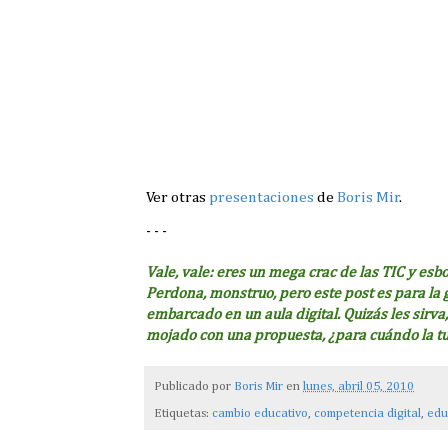
Ver otras
presentaciones
de
Boris Mir
.
- - -
Vale, vale: eres un mega crac de las TIC y esb
Perdona, monstruo, pero este post es para la
embarcado en un aula digital. Quizás les sirv
mojado con una propuesta, ¿para cuándo la t
Publicado por
Boris Mir
en
lunes, abril 05, 2010
Etiquetas:
cambio educativo
,
competencia digital
,
edu