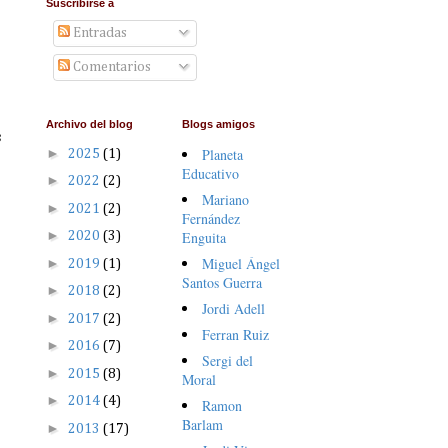
Suscribirse a
Entradas
Comentarios
Archivo del blog
Blogs amigos
s
►
Planeta
2025
(1)
Educativo
►
2022
(2)
Mariano
►
2021
(2)
Fernández
►
Enguita
2020
(3)
Miguel Ángel
►
2019
(1)
Santos Guerra
►
2018
(2)
Jordi Adell
►
2017
(2)
Ferran Ruiz
►
2016
(7)
Sergi del
►
2015
(8)
Moral
►
2014
(4)
Ramon
Barlam
►
2013
(17)