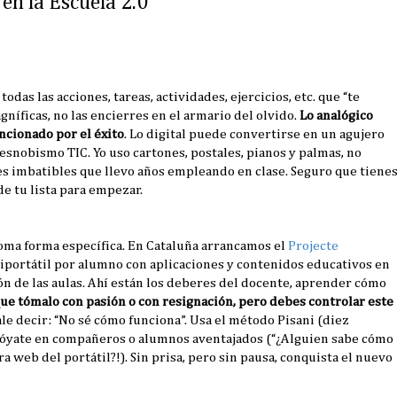
en la Escuela 2.0
as las acciones, tareas, actividades, ejercicios, etc. que “te
níficas, no las encierres en el armario del olvido.
Lo analógico
ncionado por el éxito
. Lo digital puede convertirse en un agujero
 esnobismo TIC. Yo uso cartones, postales, pianos y palmas, no
es imbatibles que llevo años empleando en clase. Seguro que tiene
 de tu lista para empezar.
oma forma específica. En Cataluña arrancamos el
Projecte
iportátil por alumno con aplicaciones y contenidos educativos en
ción de las aulas. Ahí están los deberes del docente, aprender cómo
que tómalo con pasión o con resignación, pero debes controlar este
le decir: “No sé cómo funciona”. Usa el método Pisani (diez
apóyate en compañeros o alumnos aventajados (“¿Alguien sabe cómo
web del portátil?!). Sin prisa, pero sin pausa, conquista el nuevo