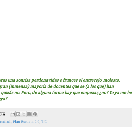
ozas una sonrisa perdonavidas o frunces el entrecejo, molesto.
 gran (inmensa) mayoría de docentes que se (a los que) han
a, quizás no. Pero, de alguna forma hay que empezar, ¿no? Yo ya me he
uya?
cat1x1
,
Plan Escuela 2.0
,
TIC