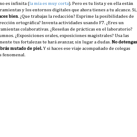
o es infinita (
la mía es muy corta
). Pero es tu lista y en ella están
rramientas y los entornos digitales que ahora tienes a tu alcance. Sí,
aces bien
. ¿Que trabajas la redacción? Exprime la posibilidades de
rrección ortográfica? Inventa actividades usando F7. ¿Eres un
amientas colaborativas. ¿Reseñas de prácticas en el laboratorio?
lumnos. ¿Exposiciones orales, exposiciones magistrales? Usa las
ente tus fortalezas te hará avanzar, sin lugar a dudas.
No detenga
abrás mutado de piel.
Y si haces ese viaje acompañado de colegas
ás fenomenal.