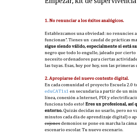
Empezar, kit de supervivencia 
1. No renunciar a los éxitos analógicos.
Establezcamos una obviedad: no renuncies a tod
funcionan”. Tienes un caudal de prácticas mag
sigue siendo válido, especialmente si está sa
negro que todo lo engulle, jaleado por cierto
necesito ordenadores para ciertas actividad
las tuyas. Esas, hoy por hoy, son las primeras
2. Apropiarse del nuevo contexto digital.
En cada comunidad el proyecto Escuela 2.0 t
eduCAT1x1
en secundaria a partir de un min
línea, conexión a Internet, PDI y electrifica
funciona todo esto!
Eres un profesional, así 
entorno.
Quizás decidas no usarlo, pero no va
minutos cada día de aprendizaje digital) o 
cojones
demonios se pone en marcha la cámara 
escenario escolar. Tu nuevo escenario.