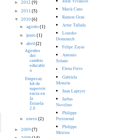
Jordi Vivancos
►
2012
(9)
Marià Cano
►
2011
(5)
Ramon Grau
▼
2010
(6)
Artur Tallada
►
agosto
(1)
Lourdes
►
junio
(1)
Domenech
▼
abril
(2)
Felipe Zayas
Agentes
Antonio
del
Solano
cambio
educativ
Elena Ferro
o
Gabriela
Empezar,
Monzón
kit de
superviv
Juan Lapeyre
encia en
Jarbas
la
Escuela
Novelino
2.0
Philippe
Perrenoud
►
enero
(2)
Philippe
►
2009
(7)
Meirieu
►