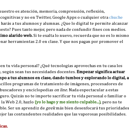
o nuestro es atención, memoria, comprensión, reflexión,
 cognitivas y no en Twitter, Google Apps o cualquier otra
chuche
r harás a tus alumnos y alumnas. ¿Que lo digital te permite alcanzar
uesto? Pues tanto mejor, pero nada de confundir fines con medios.
timo alarido web.
Si te exalta lo nuevo, recuerda que no es lo mismo
nar herramientas 2.0 en clase. Y que nos pagan por promover el
en tu vida personal? ¿Qué tecnologías aprovechas en tu casa los
, según sean tus necesidades docentes.
Empezar significa actuar
mpo a tus alumnos en clase, dando tumbos y explorando lo digital, a
encillos programas de tratamiento de imágenes, procesadores de
o buscadores y enciclopedias
on line
. Nada espectacular a estas
eguro. Quizás no te importe sacrificar tu vida personal o familiar o
n la Web 2.0, hazlo
(yo lo hago y me siento culpable...)
, pero no te
ble. Ser un aprendiz de
geek
más bien desenfocará tus prioridade
or las contundentes realidades que las vaporosas posibilidades.
cas.