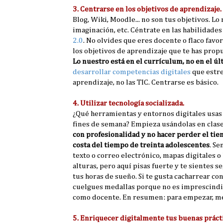
3. Centrarse en los objetivos de aprendizaje.
Blog, Wiki, Moodle... no son tus objetivos. L
imaginación, etc. Céntrate en las habilidades
2.0
. No olvides que eres docente o flaco favo
los objetivos de aprendizaje que te has prop
Lo nuestro está en el currículum, no en el úl
desarrollar competencias digitales
que estre
aprendizaje, no las TIC. Centrarse es básico.
4. Utilizar tecnología socializada.
¿Qué herramientas y entornos digitales usas 
fines de semana? Empieza usándolas en clase
con profesionalidad y no hacer perder el tie
costa del tiempo de treinta adolescentes
. S
texto o correo electrónico, mapas digitales 
alturas, pero aquí pisas fuerte y te sientes s
tus horas de sueño. Si te gusta cacharrear co
cuelgues medallas porque no es imprescindi
como docente. En resumen: para empezar, mej
5. Enriquecer digitalmente tus buenas prácti