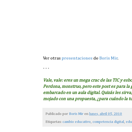
Ver otras
presentaciones
de
Boris Mir
.
- - -
Vale, vale: eres un mega crac de las TIC y esb
Perdona, monstruo, pero este post es para la
embarcado en un aula digital. Quizás les sirv
mojado con una propuesta, ¿para cuándo la t
Publicado por
Boris Mir
en
lunes, abril 05, 2010
Etiquetas:
cambio educativo
,
competencia digital
,
edu