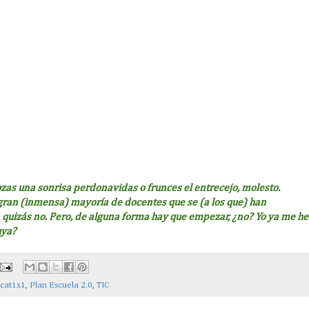
ozas una sonrisa perdonavidas o frunces el entrecejo, molesto.
 gran (inmensa) mayoría de docentes que se (a los que) han
a, quizás no. Pero, de alguna forma hay que empezar, ¿no? Yo ya me he
uya?
cat1x1
,
Plan Escuela 2.0
,
TIC