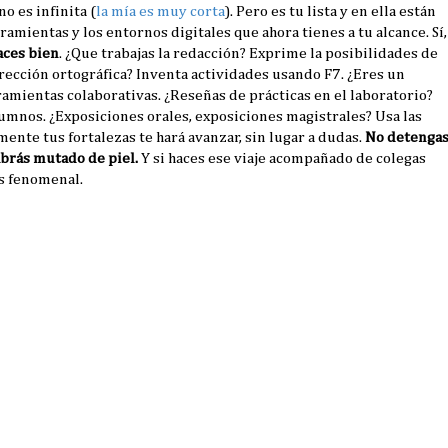
o es infinita (
la mía es muy corta
). Pero es tu lista y en ella están
rramientas y los entornos digitales que ahora tienes a tu alcance. Sí,
aces bien
. ¿Que trabajas la redacción? Exprime la posibilidades de
rrección ortográfica? Inventa actividades usando F7. ¿Eres un
amientas colaborativas. ¿Reseñas de prácticas en el laboratorio?
lumnos. ¿Exposiciones orales, exposiciones magistrales? Usa las
ente tus fortalezas te hará avanzar, sin lugar a dudas.
No detenga
abrás mutado de piel.
Y si haces ese viaje acompañado de colegas
ás fenomenal.