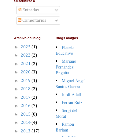
Suscribirse a
Entradas
Comentarios
Archivo del blog
Blogs amigos
s
►
Planeta
2025
(1)
Educativo
►
2022
(2)
Mariano
►
2021
(2)
Fernández
►
Enguita
2020
(3)
Miguel Ángel
►
2019
(1)
Santos Guerra
►
2018
(2)
Jordi Adell
►
2017
(2)
Ferran Ruiz
►
2016
(7)
Sergi del
►
2015
(8)
Moral
►
2014
(4)
Ramon
Barlam
►
2013
(17)