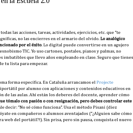
en la Escuela 2.0
as las acciones, tareas, actividades, ejercicios, etc. que “te
níficas, no las encierres en el armario del olvido.
Lo analógico
ncionado por el éxito
. Lo digital puede convertirse en un agujero
 esnobismo TIC. Yo uso cartones, postales, pianos y palmas, no
es imbatibles que llevo años empleando en clase. Seguro que tiene
 de tu lista para empezar.
oma forma específica. En Cataluña arrancamos el
Projecte
iportátil por alumno con aplicaciones y contenidos educativos en
ción de las aulas. Ahí están los deberes del docente, aprender cómo
que tómalo con pasión o con resignación, pero debes controlar este
le decir: “No sé cómo funciona”. Usa el método Pisani (diez
apóyate en compañeros o alumnos aventajados (“¿Alguien sabe cómo
web del portátil?!). Sin prisa, pero sin pausa, conquista el nuevo