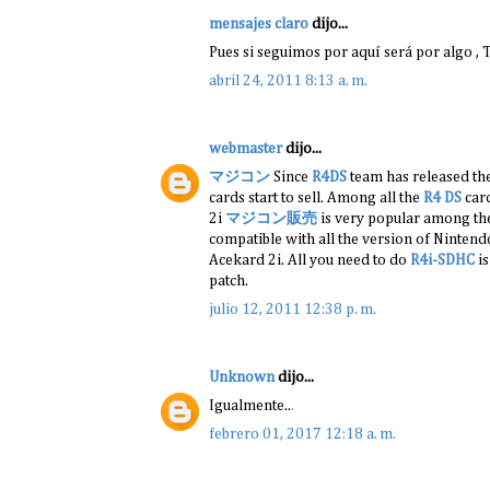
mensajes claro
dijo...
Pues si seguimos por aquí será por algo ,
abril 24, 2011 8:13 a. m.
webmaster
dijo...
マジコン
Since
R4DS
team has released the
cards start to sell. Among all the
R4 DS
car
2i
マジコン販売
is very popular among t
compatible with all the version of Ninten
Acekard 2i. All you need to do
R4i-SDHC
is
patch.
julio 12, 2011 12:38 p. m.
Unknown
dijo...
Igualmente..
.
febrero 01, 2017 12:18 a. m.