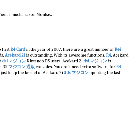
 Tienes mucha razon Montse..
 first
R4 Card
in the year of 2007, there are a great number of
R4i
ds,
Acekard 2i
is outstanding. With its awesome functions,
R4
, Acekard
he
dsi マジコン
Nintendo DS users. Acekard 2i
dsi マジコン
is
do DS
マジコン 通販
consoles. You don’t need extra software for
R4
 just keep the kernel of Acekard 2i
3ds マジコン
updating the last