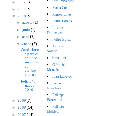
Jordi Vivancos
►
2012
(9)
Marià Cano
►
2011
(5)
Ramon Grau
▼
2010
(6)
Artur Tallada
►
agosto
(1)
Lourdes
►
junio
(1)
Domenech
►
abril
(2)
Felipe Zayas
▼
enero
(2)
Antonio
Condicione
Solano
s para el
Elena Ferro
compro
miso con
Gabriela
el
Monzón
cambio
educa...
Juan Lapeyre
Feliz año
Jarbas
nuevo
Novelino
2010
Philippe
Perrenoud
►
2009
(7)
Philippe
►
2008
(14)
Meirieu
►
2007
(14)