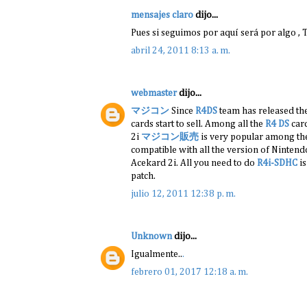
mensajes claro
dijo...
Pues si seguimos por aquí será por algo ,
abril 24, 2011 8:13 a. m.
webmaster
dijo...
マジコン
Since
R4DS
team has released the
cards start to sell. Among all the
R4 DS
car
2i
マジコン販売
is very popular among t
compatible with all the version of Ninten
Acekard 2i. All you need to do
R4i-SDHC
is
patch.
julio 12, 2011 12:38 p. m.
Unknown
dijo...
Igualmente..
.
febrero 01, 2017 12:18 a. m.