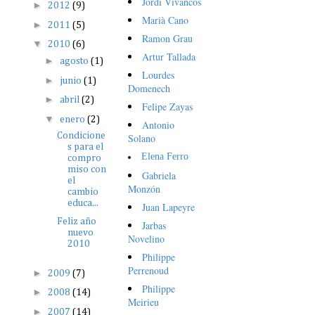
Jordi Vivancos
►
2012
(9)
Marià Cano
►
2011
(5)
Ramon Grau
▼
2010
(6)
Artur Tallada
►
agosto
(1)
Lourdes
►
junio
(1)
Domenech
►
abril
(2)
Felipe Zayas
▼
enero
(2)
Antonio
Condicione
Solano
s para el
Elena Ferro
compro
miso con
Gabriela
el
Monzón
cambio
educa...
Juan Lapeyre
Feliz año
Jarbas
nuevo
Novelino
2010
Philippe
Perrenoud
►
2009
(7)
Philippe
►
2008
(14)
Meirieu
►
2007
(14)