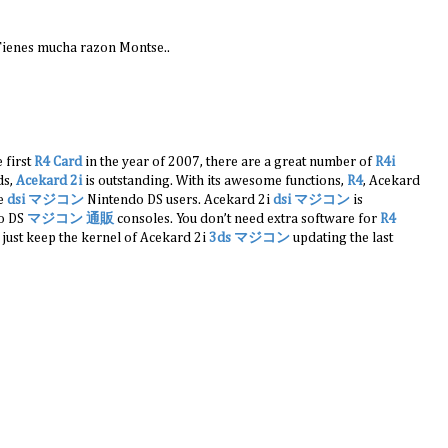
 Tienes mucha razon Montse..
 first
R4 Card
in the year of 2007, there are a great number of
R4i
ds,
Acekard 2i
is outstanding. With its awesome functions,
R4
, Acekard
he
dsi マジコン
Nintendo DS users. Acekard 2i
dsi マジコン
is
do DS
マジコン 通販
consoles. You don’t need extra software for
R4
 just keep the kernel of Acekard 2i
3ds マジコン
updating the last