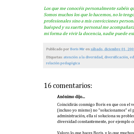
Los que me conocéis personalmente sabéis que 
Somos muchos los que lo hacemos, no lo tengo 
profesionales sino a mis convicciones persona
huésped y su suerte personal me acompañará m
mi forma de vivir la docencia, nadie puede exi
Publicado por
Boris Mir
en
sábado, diciembre 01, 20
Etiquetas:
atención a la diversidad
,
diversificación
,
ed
relación pedagógica
16 comentarios:
Anónimo dijo...
Coincidirás conmigo Boris en que con el v
(incluso yo mismo) no "solucionamos" el pr
administración, ella sí soluciona su probl
diversidad constantemente, por ejemplo co
Valoro lo que haces Boris, y lo que muchos