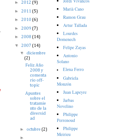
Jordi Vivancos
►
2012
(9)
Marià Cano
►
2011
(5)
Ramon Grau
►
2010
(6)
Artur Tallada
►
2009
(7)
,
Lourdes
►
2008
(14)
Domenech
▼
2007
(14)
Felipe Zayas
▼
diciembre
Antonio
(2)
Solano
Feliz Año
Elena Ferro
2008 y
comenta
Gabriela
rio off-
Monzón
topic
e
Juan Lapeyre
Apuntes
sobre el
Jarbas
tratamie
Novelino
nto de la
Philippe
diversid
ad
Perrenoud
Philippe
►
octubre
(2)
Meirieu
►