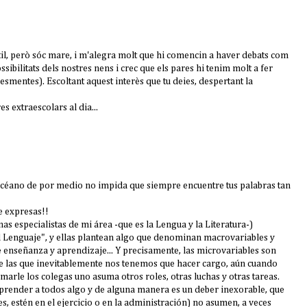
stil, però sóc mare, i m'alegra molt que hi comencin a haver debats com
sibilitats dels nostres nens i crec que els pares hi tenim molt a fer
 esmentes). Escoltant aquest interès que tu deies, despertant la
s extraescolars al dia...
céano de por medio no impida que siempre encuentre tus palabras tan
e expresas!!
as especialistas de mi área -que es la Lengua y la Literatura-)
del Lenguaje", y ellas plantean algo que denominan macrovariables y
 enseñanza y aprendizaje... Y precisamente, las microvariables son
 de las que inevitablemente nos tenemos que hacer cargo, aún cuando
marle los colegas uno asuma otros roles, otras luchas y otras tareas.
aprender a todos algo y de alguna manera es un deber inexorable, que
 estén en el ejercicio o en la administración) no asumen, a veces