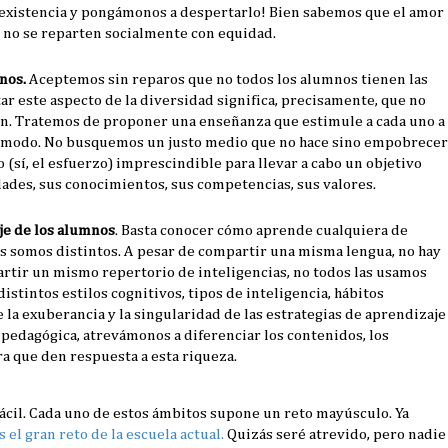
existencia y pongámonos a despertarlo! Bien sabemos que el amor
ica no se reparten socialmente con equidad.
nos.
Aceptemos sin reparos que no todos los alumnos tienen las
r este aspecto de la diversidad significa, precisamente, que no
n. Tratemos de proponer una enseñanza que estimule a cada uno a
 y cómodo. No busquemos un justo medio que no hace sino empobrecer
o (sí, el esfuerzo) imprescindible para llevar a cabo un objetivo
ades, sus conocimientos, sus competencias, sus valores.
je de los alumnos
. Basta conocer cómo aprende cualquiera de
s somos distintos. A pesar de compartir una misma lengua, no hay
artir un mismo repertorio de inteligencias, no todos las usamos
stintos estilos cognitivos, tipos de inteligencia, hábitos
 la exuberancia y la singularidad de las estrategias de aprendizaje
pedagógica, atrevámonos a diferenciar los contenidos, los
ra que den respuesta a esta riqueza.
fácil. Cada uno de estos ámbitos supone un reto mayúsculo. Ya
s el gran reto de la escuela actual.
Quizás seré atrevido, pero nadie