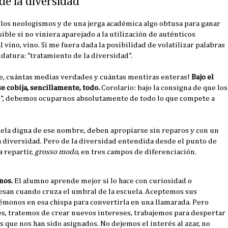
de la diversidad
 los neologismos y de una jerga académica algo obtusa para ganar
ible si no viniera aparejado a la utilización de auténticos
l vino, vino. Si me fuera dada la posibilidad de volatilizar palabras
datura: “tratamiento de la diversidad”.
e, cuántas medias verdades y cuántas mentiras enteras!
Bajo el
e cobija, sencillamente, todo.
Corolario: bajo la consigna de que los
d”, debemos ocuparnos absolutamente de todo lo que compete a
uela digna de ese nombre, deben apropiarse sin reparos y con un
diversidad. Pero de la diversidad entendida desde el punto de
a repartir,
grosso modo
, en tres campos de diferenciación.
mnos.
El alumno aprende mejor si lo hace con curiosidad o
resan cuando cruza el umbral de la escuela. Aceptemos sus
émonos en esa chispa para convertirla en una llamarada. Pero
es, tratemos de crear nuevos intereses, trabajemos para despertar
s que nos han sido asignados. No dejemos el interés al azar, no