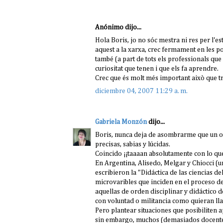
Anónimo dijo...
Hola Boris, jo no sóc mestra ni res per l'e
aquest a la xarxa, crec fermament en les pos
també (a part de tots els professionals que
curiositat que tenen i que els fa aprendre.
Crec que és molt més important això que tre
diciembre 04, 2007 11:29 a. m.
Gabriela Monzón
dijo...
Boris, nunca deja de asombrarme que un o
precisas, sabias y lúcidas.
Coincido ¡¡taaaan absolutamente con lo qu
En Argentina, Alisedo, Melgar y Chiocci (un
escribieron la "Didáctica de las ciencias 
microvaribles que inciden en el proceso de
aquellas de orden disciplinar y didáctico
con voluntad o militancia como quieran lla
Pero plantear situaciones que posibiliten 
sin embargo, muchos (demasiados docentes,