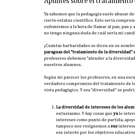
Apuntes sobre el tratamiento 
Ya sabemos que la pedagogía suele abusar de
cierto estatus científico. Esto sería comprens
eufemismos a la hora de llamar al pan, pan y a
no tengo ninguna duda de cuál sería mi candi
¡Cuántas barbaridades se dicen en su nombr
paraguas del “tratamiento de la diversidad” s
profesores debemos “atender a la diversida
nuestros alumnos.
Según mi parecer los profesores, en una esc
verdadero compromiso del tratamiento de la 
vista pedagógico. Y esa “diversidad” se podrí
La diversidad de intereses de los alu
entusiasmo. Y hay cosas que
ya
le inte
intereses como punto de partida, apoy
tampoco nos resignemos a
sus
interes
ese interés por los objetivos educativo