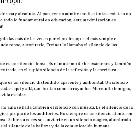
ff-topic
rosa y absoluta. Al parecer no admite medias tintas: existe o no
mo todo lo fundamental en educación, esta maximización es
as
.
ido las más de las veces por el profesor, es el más simple e
do tenso, autoritario, Freinet lo llamaba el silencio de las
que es un silencio denso. Es el mutismo de los exámenes y también
entrado, es el tupido silencio de la reflexión y la escritura.
 que es un silencio distendido, aparente y ambiental. Un silencio
ocadas aquí y allá, que brotan como arroyuelos. Murmullo benigno,
 vida escolar.
mi aula se halla también el silencio con música. Es el silencio de la
gico, propio de los auditorios. No siempre es un silencio atento, en
so. Si bien a veces se convierte en un silencio mágico, alumbrado
s el silencio de la belleza y de la comunicación humana.