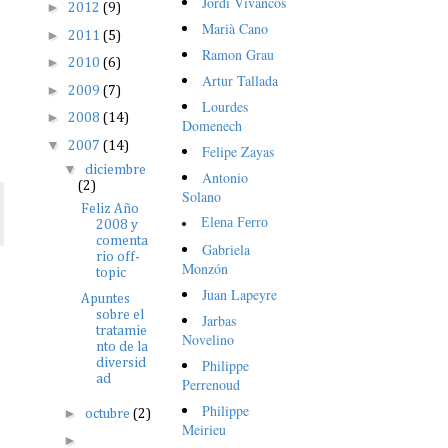
Jordi Vivancos
►
2012
(9)
Marià Cano
►
2011
(5)
Ramon Grau
►
2010
(6)
Artur Tallada
►
2009
(7)
Lourdes
►
2008
(14)
Domenech
▼
2007
(14)
Felipe Zayas
▼
diciembre
Antonio
(2)
Solano
Feliz Año
Elena Ferro
2008 y
comenta
Gabriela
rio off-
Monzón
topic
Juan Lapeyre
Apuntes
sobre el
Jarbas
tratamie
Novelino
nto de la
Philippe
diversid
ad
Perrenoud
Philippe
►
octubre
(2)
Meirieu
►