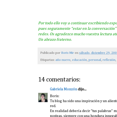
Por todo ello voy a continuar escribiendo esp
pues seguramente “estar en la conversación” 
redes. Os agradezco mucho vuestra lectura ate
Un abrazo fraterno.
Publicado por
Boris Mir
en
sábado, diciembre 29, 20
Etiquetas:
año nuevo
,
educación
,
personal
,
reflexión
,
14 comentarios:
Gabriela Monzón
dijo...
Boris:
Tu blog ha sido una inspiración y un alient
red.
En realidad debería decir "tus palabras" m
posteas, siempre con una hondura innegab