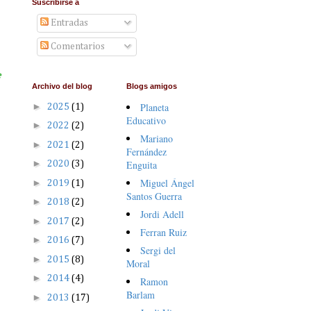
Suscribirse a
Entradas
Comentarios
e
Archivo del blog
Blogs amigos
►
Planeta
2025
(1)
Educativo
►
2022
(2)
Mariano
►
2021
(2)
Fernández
►
Enguita
2020
(3)
Miguel Ángel
►
2019
(1)
Santos Guerra
►
2018
(2)
Jordi Adell
►
2017
(2)
Ferran Ruiz
►
2016
(7)
Sergi del
►
2015
(8)
Moral
►
2014
(4)
Ramon
Barlam
►
2013
(17)