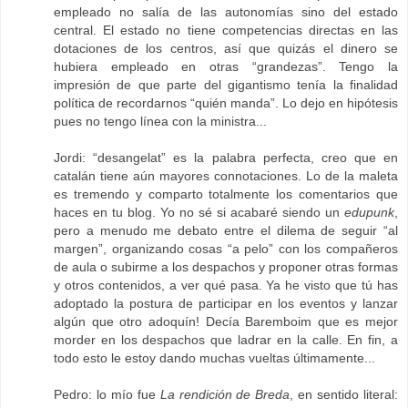
empleado no salía de las autonomías sino del estado
central. El estado no tiene competencias directas en las
dotaciones de los centros, así que quizás el dinero se
hubiera empleado en otras “grandezas”. Tengo la
impresión de que parte del gigantismo tenía la finalidad
política de recordarnos “quién manda”. Lo dejo en hipótesis
pues no tengo línea con la ministra...
Jordi: “desangelat” es la palabra perfecta, creo que en
catalán tiene aún mayores connotaciones. Lo de la maleta
es tremendo y comparto totalmente los comentarios que
haces en tu blog. Yo no sé si acabaré siendo un
edupunk
,
pero a menudo me debato entre el dilema de seguir “al
margen”, organizando cosas “a pelo” con los compañeros
de aula o subirme a los despachos y proponer otras formas
y otros contenidos, a ver qué pasa. Ya he visto que tú has
adoptado la postura de participar en los eventos y lanzar
algún que otro adoquín! Decía Baremboim que es mejor
morder en los despachos que ladrar en la calle. En fin, a
todo esto le estoy dando muchas vueltas últimamente...
Pedro: lo mío fue
La rendición de Breda
, en sentido literal: