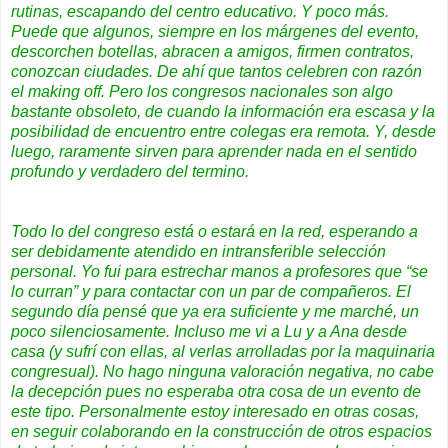
rutinas, escapando del centro educativo. Y poco más.
Puede que algunos, siempre en los márgenes del evento,
descorchen botellas, abracen a amigos, firmen contratos,
conozcan ciudades. De ahí que tantos celebren con razón
el
making off
. Pero los congresos nacionales son algo
bastante obsoleto, de cuando la información era escasa y la
posibilidad de encuentro entre colegas era remota. Y, desde
luego, raramente sirven para aprender nada en el sentido
profundo y verdadero del termino.
Todo lo del congreso está o estará en la red, esperando a
ser debidamente atendido en intransferible selección
personal. Yo fui para estrechar manos a profesores que “se
lo curran” y para contactar con un par de compañeros. El
segundo día pensé que ya era suficiente y me marché, un
poco silenciosamente. Incluso me vi a
Lu y a Ana
desde
casa (y sufrí con ellas, al verlas arrolladas por la maquinaria
congresual). No hago ninguna valoración negativa, no cabe
la decepción pues no esperaba otra cosa de un evento de
este tipo. Personalmente estoy interesado en otras cosas,
en seguir colaborando en la construcción de otros
espacios