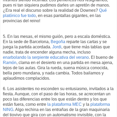
pues ni tan siquiera pudimos darles un apretón de manos.
¿Era real el discurso sobre la realidad de Downes?
Qué
platónico fue todo
, en esas pantallas gigantes, en las
provincias del reino!
5. En las mesas, el mismo guión, pero a escala doméstica.
En la sede de Barcelona,
Begoña
reparte las cartas y se
juega la partida acordada.
Jordi
, que tiene más tablas que
nadie, trata de encender alguna mecha, incluso
enarbolando la serpiente educativa del verano
. El bueno de
Ramón
, clama en el desierto en una partida en mesa ajena,
lejos de las aulas. Gira la rueda, suena música conocida,
bella pero mundana, y nada cambia. Todos bailamos y
aplaudimos complacidos.
6. Los asistentes no esconden su entusiasmo, invitados a la
fiesta. Aunque, con el paso de las horas, se acrecentan un
poco las diferencias entre los que están dentro y los que
están fuera, como entre
la plataforma MEC
y la
plataforma
NING
. Algo rechina en las entrañas de la gran maquinaria
del tiovivo que gira con un automatismo invisible, con la