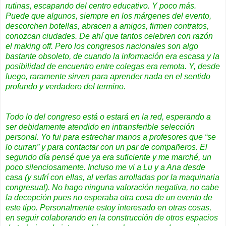
rutinas, escapando del centro educativo. Y poco más.
Puede que algunos, siempre en los márgenes del evento,
descorchen botellas, abracen a amigos, firmen contratos,
conozcan ciudades. De ahí que tantos celebren con razón
el
making off
. Pero los congresos nacionales son algo
bastante obsoleto, de cuando la información era escasa y la
posibilidad de encuentro entre colegas era remota. Y, desde
luego, raramente sirven para aprender nada en el sentido
profundo y verdadero del termino.
Todo lo del congreso está o estará en la red, esperando a
ser debidamente atendido en intransferible selección
personal. Yo fui para estrechar manos a profesores que “se
lo curran” y para contactar con un par de compañeros. El
segundo día pensé que ya era suficiente y me marché, un
poco silenciosamente. Incluso me vi a
Lu y a Ana
desde
casa (y sufrí con ellas, al verlas arrolladas por la maquinaria
congresual). No hago ninguna valoración negativa, no cabe
la decepción pues no esperaba otra cosa de un evento de
este tipo. Personalmente estoy interesado en otras cosas,
en seguir colaborando en la construcción de otros
espacios