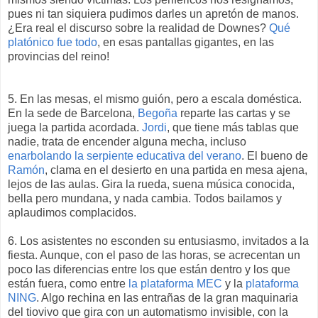
pues ni tan siquiera pudimos darles un apretón de manos.
¿Era real el discurso sobre la realidad de Downes?
Qué
platónico fue todo
, en esas pantallas gigantes, en las
provincias del reino!
5. En las mesas, el mismo guión, pero a escala doméstica.
En la sede de Barcelona,
Begoña
reparte las cartas y se
juega la partida acordada.
Jordi
, que tiene más tablas que
nadie, trata de encender alguna mecha, incluso
enarbolando la serpiente educativa del verano
. El bueno de
Ramón
, clama en el desierto en una partida en mesa ajena,
lejos de las aulas. Gira la rueda, suena música conocida,
bella pero mundana, y nada cambia. Todos bailamos y
aplaudimos complacidos.
6. Los asistentes no esconden su entusiasmo, invitados a la
fiesta. Aunque, con el paso de las horas, se acrecentan un
poco las diferencias entre los que están dentro y los que
están fuera, como entre
la plataforma MEC
y la
plataforma
NING
. Algo rechina en las entrañas de la gran maquinaria
del tiovivo que gira con un automatismo invisible, con la