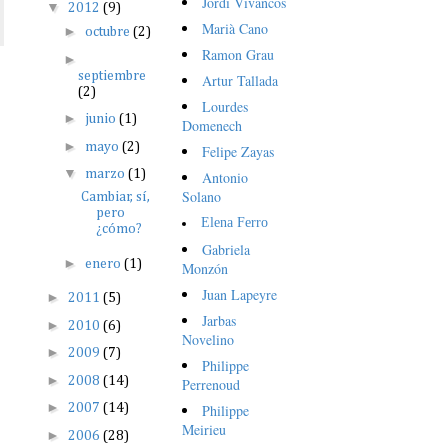
Jordi Vivancos
▼
2012
(9)
Marià Cano
►
octubre
(2)
Ramon Grau
►
septiembre
Artur Tallada
(2)
Lourdes
►
junio
(1)
Domenech
►
mayo
(2)
Felipe Zayas
▼
marzo
(1)
Antonio
Solano
Cambiar, sí,
pero
Elena Ferro
¿cómo?
Gabriela
►
enero
(1)
Monzón
Juan Lapeyre
►
2011
(5)
Jarbas
►
2010
(6)
Novelino
►
2009
(7)
Philippe
►
2008
(14)
Perrenoud
►
Philippe
2007
(14)
Meirieu
►
2006
(28)