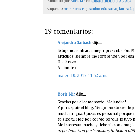
Publicado por
Boris Mir
en
sábado, marzo 10, 2012
Etiquetas:
bmir
,
Boris Mir
,
cambio educativo
,
lamirada
19 comentarios:
Alejandro Sarbach
dijo...
Estupenda entrada, mejor presentación. Me 
artículos: siempre me sorprenden por esa 
Un abrazo.
Alejandro
marzo 10, 2012 11:52 a. m.
Boris Mir
dijo...
Gracias por el comentario, Alejandro!
Y por seguir el blog. Tengo montones de po
mucha tregua. Quizás es personal porque n
Yo sigo tu blog por correo porque lo tuyo no
Me interesan mucho y debería comentar, la
experimentum periculosum, iudicium diffi