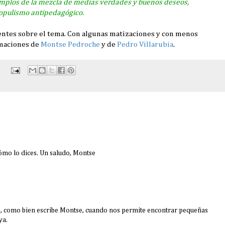
emplos de la mezcla de
medias verdades y buenos deseos
,
opulismo antipedagógico.
ientes sobre el tema. Con algunas matizaciones y con menos
rmaciones de
Montse Pedroche
y de
Pedro Villarubia
.
cómo lo dices. Un saludo, Montse
gs, como bien escribe Montse, cuando nos permite encontrar pequeñas
ya.