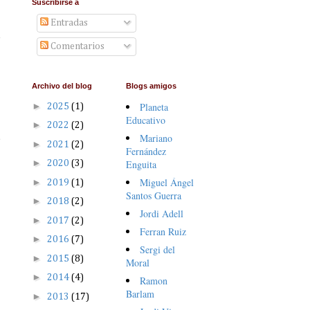
Suscribirse a
Entradas
o
Comentarios
Archivo del blog
Blogs amigos
►
Planeta
2025
(1)
Educativo
►
2022
(2)
Mariano
e
►
2021
(2)
Fernández
►
Enguita
2020
(3)
Miguel Ángel
►
2019
(1)
Santos Guerra
►
2018
(2)
Jordi Adell
►
2017
(2)
Ferran Ruiz
►
2016
(7)
Sergi del
►
2015
(8)
Moral
►
2014
(4)
Ramon
Barlam
►
2013
(17)