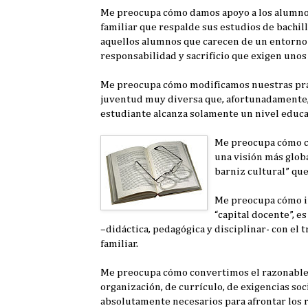
Me preocupa cómo damos apoyo a los alumnos
familiar que respalde sus estudios de bachil
aquellos alumnos que carecen de un entorno fa
responsabilidad y sacrificio que exigen unos
Me preocupa cómo modificamos nuestras prác
juventud muy diversa que, afortunadamente, 
estudiante alcanza solamente un nivel educat
Me preocupa cómo c
una visión más globa
barniz cultural” que
Me preocupa cómo i
“capital docente”, 
–didáctica, pedagógica y disciplinar- con el t
familiar.
Me preocupa cómo convertimos el razonable 
organización, de currículo, de exigencias soc
absolutamente necesarios para afrontar los r