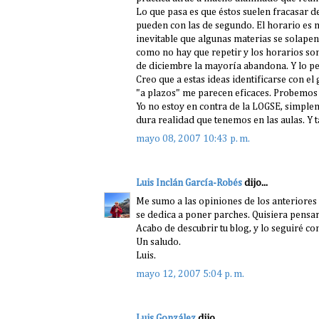
Lo que pasa es que éstos suelen fracasar d
pueden con las de segundo. El horario es 
inevitable que algunas materias se solapen
como no hay que repetir y los horarios son 
de diciembre la mayoría abandona. Y lo peo
Creo que a estas ideas identificarse con el
"a plazos" me parecen eficaces. Probemos
Yo no estoy en contra de la LOGSE, simple
dura realidad que tenemos en las aulas. Y
mayo 08, 2007 10:43 p. m.
Luis Inclán García-Robés
dijo...
Me sumo a las opiniones de los anteriores 
se dedica a poner parches. Quisiera pensa
Acabo de descubrir tu blog, y lo seguiré co
Un saludo.
Luis.
mayo 12, 2007 5:04 p. m.
Luis González
dijo...