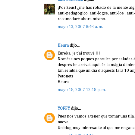
¡Por Zeus! ¿me has robado de la mente alg
anti-pedagógico, anti-logse, anti-loe , ant
recomedaré ahora mismo.
mayo 13, 2007 8:43 a. m.
Heura
dijo...
Eureka, je t'ai trouvé !!!
Només unes poques paraules per saludar-te, 
desprès he arrivat aquí, és la màgia d'inte
Em sembla que un dia d'aquests farà 10 an
Petonets
Heura
mayo 18, 2007 12:18 p. m.
YOFFY
dijo...
Pues nos vamos a tener que tomar una tila, 
nueva.
Un blog muy interesante al que me enganc