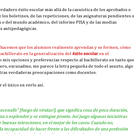
adero éxito escolar más allá de la casuística de los aprobados o
 los boletines, de las repeticiones, de las asignaturas pendientes 
cos o del mundo académico, del informe PISA y de las medias
as antipedagógicas.
hacemos que los alumnos realmente aprendan y se formen,
cómo
bachillerato en la generalización del
éxito escolar
en el
mis opciones y preferencias respecto al bachillerato en tanto qu
ero, excusadme, me parece la letra pequeña de todo el asunto, algo
stras verdaderas preocupaciones como docentes.
el único en verlo así.
encenalls
” [fuego de virutas!], que significa cosa de poca duración,
za o esplendor y se extingue pronto. Así juzgo
algunas iniciativas
de buenas intenciones,
en el mejor de los casos
. Cuando no,
la incapacidad de hacer frente a las dificultades de una profesión