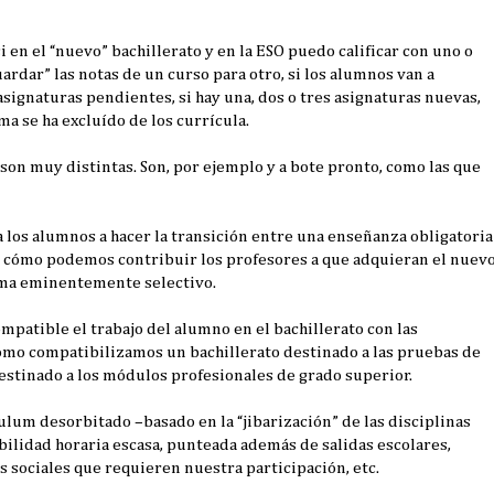
en el “nuevo” bachillerato y en la ESO puedo calificar con uno o
ardar” las notas de un curso para otro, si los alumnos van a
signaturas pendientes, si hay una, dos o tres asignaturas nuevas,
ema se ha excluído de los currícula.
son muy distintas. Son, por ejemplo y a bote pronto, como las que
os alumnos a hacer la transición entre una enseñanza obligatoria
r, cómo podemos contribuir los profesores a que adquieran el nuev
ema eminentemente selectivo.
atible el trabajo del alumno en el bachillerato con las
cómo compatibilizamos un bachillerato destinado a las pruebas de
destinado a los módulos profesionales de grado superior.
um desorbitado –basado en la “jibarización” de las disciplinas
ilidad horaria escasa, punteada además de salidas escolares,
as sociales que requieren nuestra participación, etc.