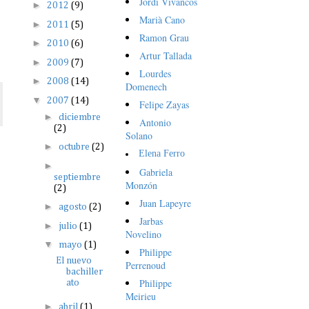
Jordi Vivancos
►
2012
(9)
Marià Cano
►
2011
(5)
Ramon Grau
►
2010
(6)
Artur Tallada
►
2009
(7)
Lourdes
►
2008
(14)
Domenech
▼
2007
(14)
Felipe Zayas
►
diciembre
Antonio
(2)
Solano
►
octubre
(2)
Elena Ferro
►
Gabriela
septiembre
Monzón
(2)
Juan Lapeyre
►
agosto
(2)
Jarbas
►
julio
(1)
Novelino
▼
mayo
(1)
Philippe
El nuevo
Perrenoud
bachiller
Philippe
ato
Meirieu
►
abril
(1)