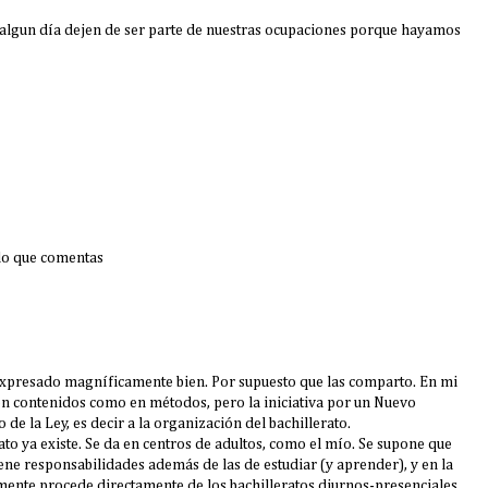
 algun día dejen de ser parte de nuestras ocupaciones porque hayamos
 lo que comentas
 expresado magníficamente bien. Por supuesto que las comparto. En mi
 en contenidos como en métodos, pero la iniciativa por un Nuevo
o de la Ley, es decir a la organización del bachillerato.
rato ya existe. Se da en centros de adultos, como el mío. Se supone que
iene responsabilidades además de las de estudiar (y aprender), y en la
ente procede directamente de los bachilleratos diurnos-presenciales.