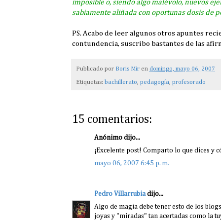
imposible o, siendo algo malévolo, nuevos ej
sabiamente aliñada con oportunas dosis de p
PS. Acabo de leer algunos otros apuntes rec
contundencia, suscribo bastantes de las afi
Publicado por
Boris Mir
en
domingo, mayo 06, 2007
Etiquetas:
bachillerato
,
pedagogía
,
profesorado
15 comentarios:
Anónimo dijo...
¡Excelente post! Comparto lo que dices y 
mayo 06, 2007 6:45 p. m.
Pedro Villarrubia
dijo...
Algo de magia debe tener esto de los blo
joyas y "miradas" tan acertadas como la tu