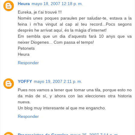
Heura
mayo 18, 2007 12:18 p. m.
Eureka, je t'ai trouvé !!!
Només unes poques paraules per saludar-te, estava a la
feina i m'ha vingut al cap al teu record...Pocs segons
desprès he arrivat aquí, és la màgia d'internet!
Em sembla que un dia d'aquests farà 10 anys que va
neixer Diogenes... Com passa el temps!
Petonets
Heura
Responder
YOFFY
mayo 19, 2007 2:11 p. m.
Pues nos vamos a tener que tomar una tila, porque esto no
da más de sí, y ahora con las elecciones otra historia
nueva.
Un blog muy interesante al que me engancho.
Responder