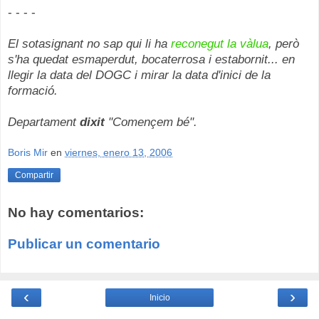
- - - -
El sotasignant no sap qui li ha
reconegut la vàlua
, però
s'ha quedat esmaperdut, bocaterrosa i estabornit... en
llegir la data del DOGC i mirar la data d'inici de la
formació.
Departament
dixit
"Començem bé".
Boris Mir
en
viernes, enero 13, 2006
Compartir
No hay comentarios:
Publicar un comentario
‹
›
Inicio