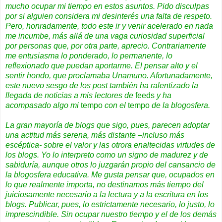
mucho ocupar mi tiempo en estos asuntos. Pido disculpas
por si alguien considera mi desinterés una falta de respeto.
Pero, honradamente, todo este ir y venir acelerado en nada
me incumbe, más allá de una vaga curiosidad superficial
por personas que, por otra parte, aprecio. Contrariamente
me entusiasma lo ponderado, lo permanente, lo
reflexionado que puedan aportarme. El pensar alto y el
sentir hondo, que proclamaba Unamuno. Afortunadamente,
este nuevo sesgo de los post también ha ralentizado la
llegada de noticias a mis lectores de
feeds
y ha
acompasado algo mi
tempo
con el
tempo
de la blogosfera.
La gran mayoría de blogs que sigo, pues, parecen adoptar
una actitud más serena, más distante –incluso más
escéptica- sobre el valor y las otrora enaltecidas virtudes de
los blogs. Yo lo interpreto como un signo de madurez y de
sabiduría, aunque otros lo juzgarán propio del cansancio de
la blogosfera educativa. Me gusta pensar que, ocupados en
lo que realmente importa, no destinamos más tiempo del
juiciosamente necesario a la lectura y a la escritura en los
blogs. Publicar, pues, lo estrictamente necesario, lo justo, lo
imprescindible. Sin ocupar nuestro tiempo y el de los demás