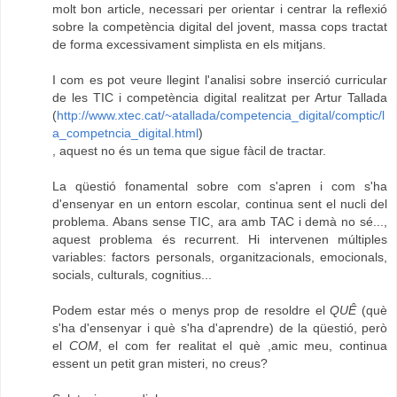
molt bon article, necessari per orientar i centrar la reflexió
sobre la competència digital del jovent, massa cops tractat
de forma excessivament simplista en els mitjans.
I com es pot veure llegint l'analisi sobre inserció curricular
de les TIC i competència digital realitzat per Artur Tallada
(
http://www.xtec.cat/~atallada/competencia_digital/comptic/l
a_competncia_digital.html
)
, aquest no és un tema que sigue fàcil de tractar.
La qüestió fonamental sobre com s'apren i com s'ha
d'ensenyar en un entorn escolar, continua sent el nucli del
problema. Abans sense TIC, ara amb TAC i demà no sé...,
aquest problema és recurrent. Hi intervenen múltiples
variables: factors personals, organitzacionals, emocionals,
socials, culturals, cognitius...
Podem estar més o menys prop de resoldre el
QUÊ
(què
s'ha d'ensenyar i què s'ha d'aprendre) de la qüestió, però
el
COM
, el com fer realitat el què ,amic meu, continua
essent un petit gran misteri, no creus?