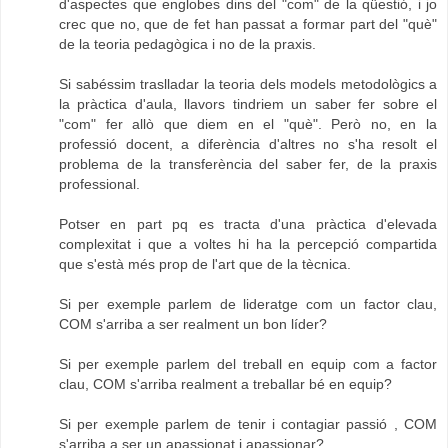
d'aspectes que englobes dins del "com" de la qüestió, i jo
crec que no, que de fet han passat a formar part del "què"
de la teoria pedagògica i no de la praxis.
Si sabéssim traslladar la teoria dels models metodològics a
la pràctica d'aula, llavors tindriem un saber fer sobre el
"com" fer allò que diem en el "què". Però no, en la
professió docent, a diferència d'altres no s'ha resolt el
problema de la transferència del saber fer, de la praxis
professional.
Potser en part pq es tracta d'una pràctica d'elevada
complexitat i que a voltes hi ha la percepció compartida
que s'està més prop de l'art que de la tècnica.
Si per exemple parlem de lideratge com un factor clau,
COM s'arriba a ser realment un bon líder?
Si per exemple parlem del treball en equip com a factor
clau, COM s'arriba realment a treballar bé en equip?
Si per exemple parlem de tenir i contagiar passió , COM
s'arriba a ser un apassionat i apassionar?