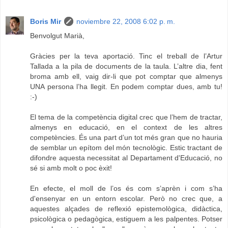
Boris Mir
noviembre 22, 2008 6:02 p. m.
Benvolgut Marià,
Gràcies per la teva aportació. Tinc el treball de l’Artur
Tallada a la pila de documents de la taula. L’altre dia, fent
broma amb ell, vaig dir-li que pot comptar que almenys
UNA persona l’ha llegit. En podem comptar dues, amb tu!
:-)
El tema de la competència digital crec que l’hem de tractar,
almenys en educació, en el context de les altres
competències. És una part d’un tot més gran que no hauria
de semblar un epítom del món tecnològic. Estic tractant de
difondre aquesta necessitat al Departament d'Educació, no
sé si amb molt o poc èxit!
En efecte, el moll de l’os és com s’aprèn i com s’ha
d'ensenyar en un entorn escolar. Però no crec que, a
aquestes alçades de reflexió epistemològica, didàctica,
psicològica o pedagògica, estiguem a les palpentes. Potser