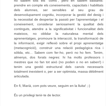
no sabem tots els "coms", però en sabem bastants:
prendre en compte els coneixements, capacitats i habilitats
dels alumnes, ser sensibles al seu grau de
desenvolupament cognitiu, incorporar la gestió del desig i
la necessitat de despertar la passió per l’aprenentatge i el
coneixement, considerar seriosament la qualitat dels
continguts, atendre a la significativitat i funcionalitat dels
mateixos, no oblidar la naturalesa mental dels
aprenentatges, promoure la interacció, la transformació de
la informació, exigir reflexió sobre el propi aprenentatge
(metacognició), construir una relació pedagògica rica i
sòlida, etc... Sabem com fer-ho, però no ho fem. Tenim,
almenys, dos forats negres: hi ha molts professors i
mestres que no fan tot això (no poden o no en saben!) i
tenim una gestió estructural dels canvis necessaris
totalment inexistent o, per a ser optimista, massa dèbilment
articulada.
En fi, Marià, com pots veure, seguim en la lluita! ;-)
És un privilegi tenir-te de lector.