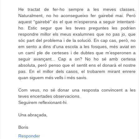
He tractat de fer-ho sempre a les meves classes.
Naturalment, no ho aconsegueixo fer gairebé mai. Però
aquest “gairebé” és el que m’esperona a seguir intentant-
ho. Estic segur que les teves preguntes les podrien
respondre millor els meus exalumnes que no pas jo, que
sóc part del problema i de la solució. En cap cas, però, no
em sento a dins d’una escola a les fosques, més aviat en
un camí ple de certeses i de dubtes que m’esperonen a
seguir avançant... Cap a on? No ho sé amb certesa
absoluta, però penso que el sentit ens el donarà el nostre
pas. En el millor dels casos, el trobarem mirant enrere
quan siguem més vells i més savis.
Com veus, no sé donar una resposta convincent a les
teves encertades observacions.
Seguirem reflexionant-hi.
Una abraçada,
Boris
Responder