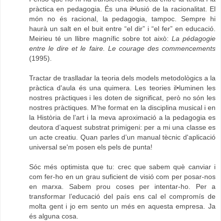
pràctica en pedagogia. És una il•lusió de la racionalitat. El
món no és racional, la pedagogia, tampoc. Sempre hi
haurà un salt en el buit entre “el dir” i “el fer” en educació.
Meirieu té un llibre magnífic sobre tot això:
La pédagogie
entre le dire et le faire. Le courage des commencements
(1995).
Tractar de traslladar la teoria dels models metodològics a la
pràctica d'aula és una quimera. Les teories il•luminen les
nostres pràctiques i les doten de significat, però no són les
nostres pràctiques. M’he format en la disciplina musical i en
la Història de l’art i la meva aproximació a la pedagogia es
deutora d’aquest substrat primigeni: per a mi una classe es
un acte creatiu. Quan parles d’un manual tècnic d'aplicació
universal se'm posen els pels de punta!
Sóc més optimista que tu: crec que sabem què canviar i
com fer-ho en un grau suficient de visió com per posar-nos
en marxa. Sabem prou coses per intentar-ho. Per a
transformar l’educació del país ens cal el compromís de
molta gent i jo em sento un més en aquesta empresa. Ja
és alguna cosa.