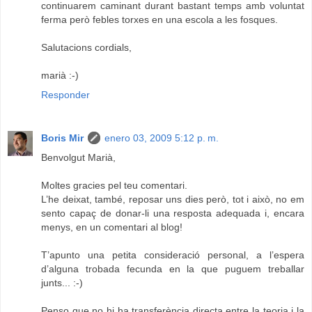
continuarem caminant durant bastant temps amb voluntat
ferma però febles torxes en una escola a les fosques.
Salutacions cordials,
marià :-)
Responder
Boris Mir
enero 03, 2009 5:12 p. m.
Benvolgut Marià,
Moltes gracies pel teu comentari.
L’he deixat, també, reposar uns dies però, tot i això, no em
sento capaç de donar-li una resposta adequada i, encara
menys, en un comentari al blog!
T’apunto una petita consideració personal, a l’espera
d’alguna trobada fecunda en la que puguem treballar
junts... :-)
Penso que no hi ha transferència directa entre la teoria i la